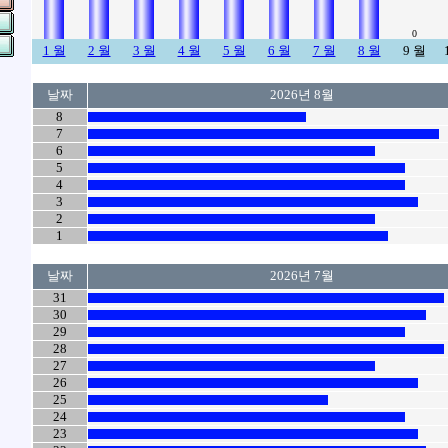
0
1 월
2 월
3 월
4 월
5 월
6 월
7 월
8 월
9 월
날짜
2026년 8월
8
7
6
5
4
3
2
1
날짜
2026년 7월
31
30
29
28
27
26
25
24
23