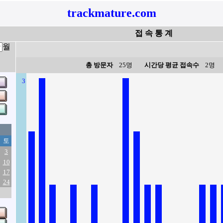
trackmature.com
접 속 통 계
월
총 방문자
25명
시간당 평균 접속수
2명
3
토
3
10
17
24