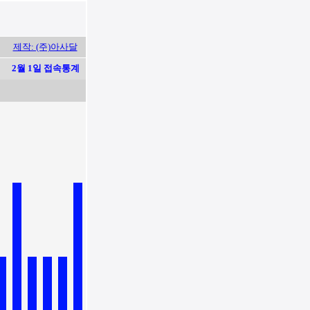
제작: (주)아사달
2월 1일 접속통계